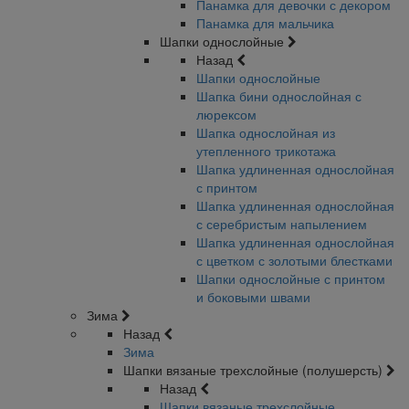
Панамка для девочки с декором
Панамка для мальчика
Шапки однослойные
Назад
Шапки однослойные
Шапка бини однослойная с
люрексом
Шапка однослойная из
утепленного трикотажа
Шапка удлиненная однослойная
с принтом
Шапка удлиненная однослойная
с серебристым напылением
Шапка удлиненная однослойная
с цветком с золотыми блестками
Шапки однослойные с принтом
и боковыми швами
Зима
Назад
Зима
Шапки вязаные трехслойные (полушерсть)
Назад
Шапки вязаные трехслойные