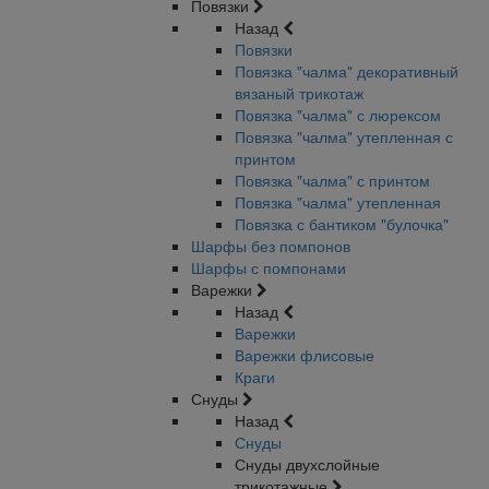
Повязки
Назад
Повязки
Повязка "чалма" декоративный
вязаный трикотаж
Повязка "чалма" с люрексом
Повязка "чалма" утепленная с
принтом
Повязка "чалма" с принтом
Повязка "чалма" утепленная
Повязка с бантиком "булочка"
Шарфы без помпонов
Шарфы с помпонами
Варежки
Назад
Варежки
Варежки флисовые
Краги
Снуды
Назад
Снуды
Снуды двухслойные
трикотажные