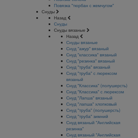
Повязка "тюрбан с жемчугом"
Снуды
Назад
Снуды
Снуды вязаные
Назад
Снуды вязаные
Снуд "ажур" вязаный
Снуд "классика" вязаный
Снуд "резинка" вязаный
Снуд "труба" вязаный
Снуд "труба" с люрексом
вязаный
Снуд "Классика" (полушерсть)
Снуд "Классика" с люрексом
Снуд "Лапша" вязаный
Снуд "лапша" хлопковый
Снуд "труба" (полушерсть)
Снуд "труба" зимний
Снуд вязаный "Английская
резинка"
Снуд вязаный "Английская