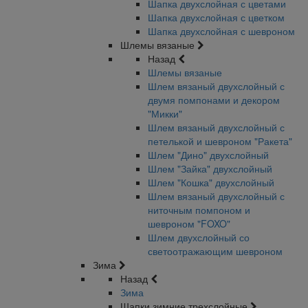
Шапка двухслойная с цветами
Шапка двухслойная с цветком
Шапка двухслойная с шевроном
Шлемы вязаные
Назад
Шлемы вязаные
Шлем вязаный двухслойный с
двумя помпонами и декором
"Микки"
Шлем вязаный двухслойный с
петелькой и шевроном "Ракета"
Шлем "Дино" двухслойный
Шлем "Зайка" двухслойный
Шлем "Кошка" двухслойный
Шлем вязаный двухслойный с
ниточным помпоном и
шевроном "FOXO"
Шлем двухслойный со
светоотражающим шевроном
Зима
Назад
Зима
Шапки зимние трехслойные