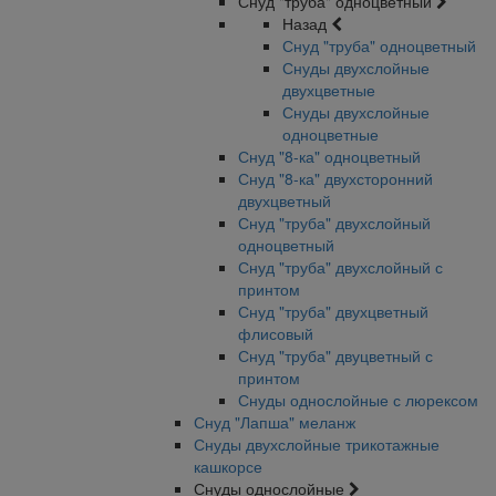
Снуд "труба" одноцветный
Назад
Снуд "труба" одноцветный
Снуды двухслойные
двухцветные
Снуды двухслойные
одноцветные
Снуд "8-ка" одноцветный
Снуд "8-ка" двухсторонний
двухцветный
Снуд "труба" двухслойный
одноцветный
Снуд "труба" двухслойный с
принтом
Снуд "труба" двухцветный
флисовый
Снуд "труба" двуцветный с
принтом
Снуды однослойные с люрексом
Снуд "Лапша" меланж
Снуды двухслойные трикотажные
кашкорсе
Снуды однослойные