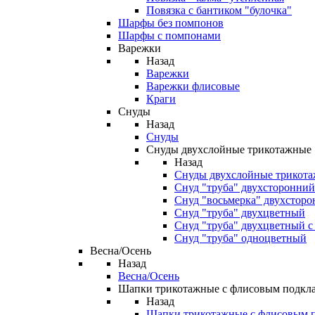
Повязка с бантиком "булочка"
Шарфы без помпонов
Шарфы с помпонами
Варежки
Назад
Варежки
Варежки флисовые
Краги
Снуды
Назад
Снуды
Снуды двухслойные трикотажные
Назад
Снуды двухслойные трикот
Снуд "труба" двухсторонни
Снуд "восьмерка" двухстор
Снуд "труба" двухцветный
Снуд "труба" двухцветный с
Снуд "труба" одноцветный
Весна/Осень
Назад
Весна/Осень
Шапки трикотажные с флисовым подкл
Назад
Шапки трикотажные с флисовым 