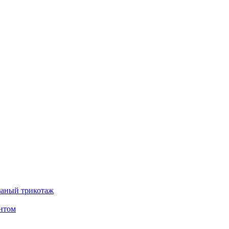
заный трикотаж
интом