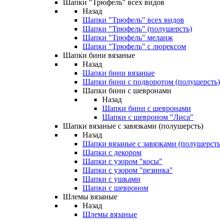
Шапки "Трюфель" всех видов
Назад
Шапки "Трюфель" всех видов
Шапки "Трюфель" (полушерсть)
Шапки "Трюфель" меланж
Шапки "Трюфель" с люрексом
Шапки бини вязаные
Назад
Шапки бини вязаные
Шапки бини с подворотом (полушерсть)
Шапки бини с шевронами
Назад
Шапки бини с шевронами
Шапки с шевроном "Лиса"
Шапки вязаные с завязками (полушерсть)
Назад
Шапки вязаные с завязками (полушерсть
Шапки с декором
Шапки с узором "косы"
Шапки с узором "резинка"
Шапки с ушками
Шапки с шевроном
Шлемы вязаные
Назад
Шлемы вязаные