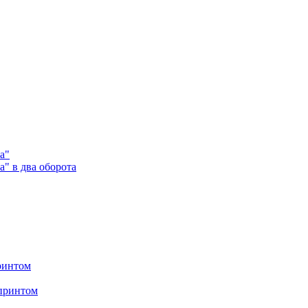
а"
" в два оборота
ринтом
 принтом