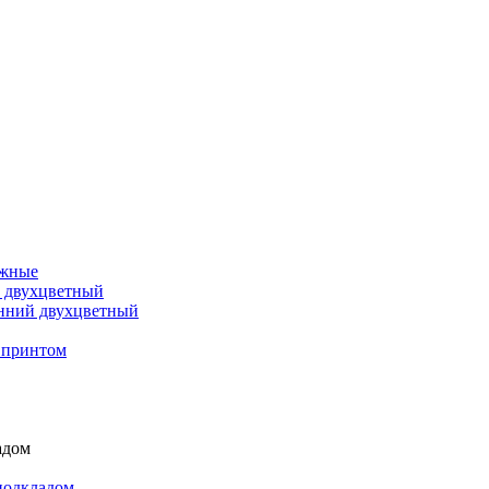
ажные
й двухцветный
онний двухцветный
 принтом
адом
подкладом