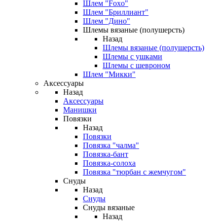
Шлем "Foxo"
Шлем "Бриллиант"
Шлем "Дино"
Шлемы вязаные (полушерсть)
Назад
Шлемы вязаные (полушерсть)
Шлемы с ушками
Шлемы с шевроном
Шлем "Микки"
Аксессуары
Назад
Аксессуары
Манишки
Повязки
Назад
Повязки
Повязка "чалма"
Повязка-бант
Повязка-солоха
Повязка "тюрбан с жемчугом"
Снуды
Назад
Снуды
Снуды вязаные
Назад