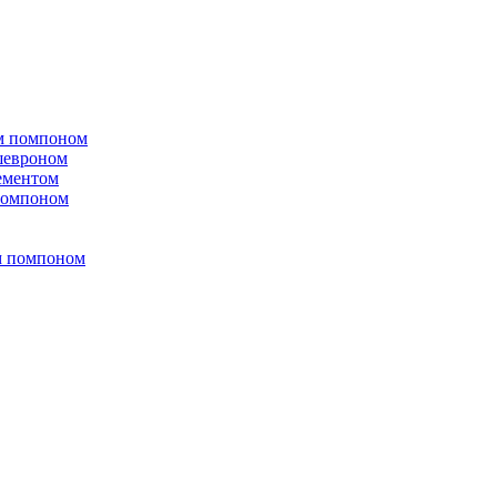
ым помпоном
 шевроном
ементом
 помпоном
м помпоном