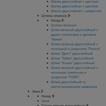
Шапка двухслойная с цветами
Шапка двухслойная с цветком
Шапка двухслойная с шевроном
Шлемы вязаные
Назад
Шлемы вязаные
Шлем вязаный двухслойный с
двумя помпонами и декором
"Микки"
Шлем вязаный двухслойный с
петелькой и шевроном "Ракета"
Шлем "Дино" двухслойный
Шлем "Зайка" двухслойный
Шлем "Кошка" двухслойный
Шлем вязаный двухслойный с
ниточным помпоном и
шевроном "FOXO"
Шлем двухслойный со
светоотражающим шевроном
Зима
Назад
Зима
Шапки зимние трехслойные