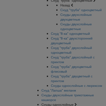
Снуд "труба" одноцветный
Назад
Снуд "труба" одноцветный
Снуды двухслойные
двухцветные
Снуды двухслойные
одноцветные
Снуд "8-ка" одноцветный
Снуд "8-ка" двухсторонний
двухцветный
Снуд "труба" двухслойный
одноцветный
Снуд "труба" двухслойный с
принтом
Снуд "труба" двухцветный
флисовый
Снуд "труба" двуцветный с
принтом
Снуды однослойные с люрексом
Снуд "Лапша" меланж
Снуды двухслойные трикотажные
кашкорсе
Снуды однослойные