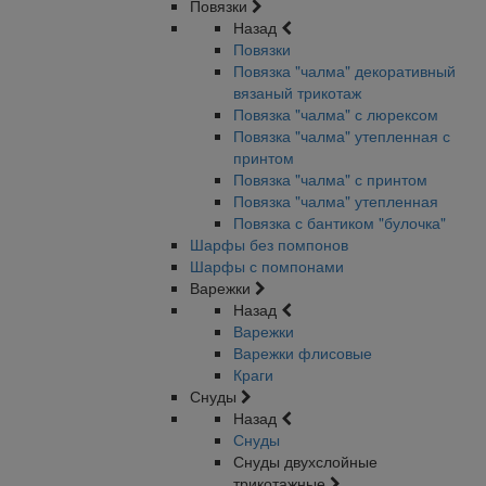
Повязки
Назад
Повязки
Повязка "чалма" декоративный
вязаный трикотаж
Повязка "чалма" с люрексом
Повязка "чалма" утепленная с
принтом
Повязка "чалма" с принтом
Повязка "чалма" утепленная
Повязка с бантиком "булочка"
Шарфы без помпонов
Шарфы с помпонами
Варежки
Назад
Варежки
Варежки флисовые
Краги
Снуды
Назад
Снуды
Снуды двухслойные
трикотажные