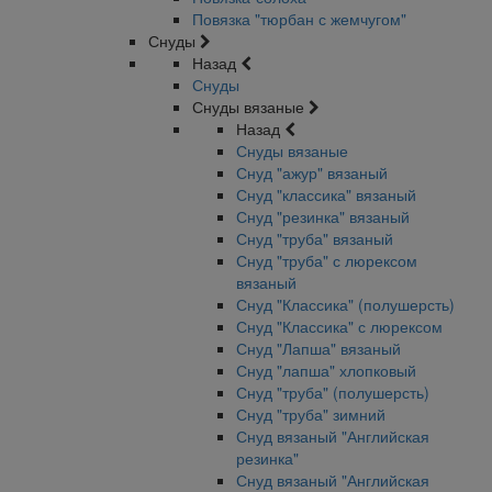
Повязка "тюрбан с жемчугом"
Снуды
Назад
Снуды
Снуды вязаные
Назад
Снуды вязаные
Снуд "ажур" вязаный
Снуд "классика" вязаный
Снуд "резинка" вязаный
Снуд "труба" вязаный
Снуд "труба" с люрексом
вязаный
Снуд "Классика" (полушерсть)
Снуд "Классика" с люрексом
Снуд "Лапша" вязаный
Снуд "лапша" хлопковый
Снуд "труба" (полушерсть)
Снуд "труба" зимний
Снуд вязаный "Английская
резинка"
Снуд вязаный "Английская