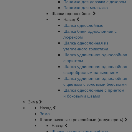
Панамка для девочки с декором
Панамка для мальчика
Шапки однослойные
Назад
Шапки однослойные
Шапка бини однослойная с
люрексом
Шапка однослойная из
утепленного трикотажа
Шапка удлиненная однослойная
с принтом
Шапка удлиненная однослойная
с серебристым напылением
Шапка удлиненная однослойная
с цветком с золотыми блестками
Шапки однослойные с принтом
и боковыми швами
Зима
Назад
Зима
Шапки вязаные трехслойные (полушерсть)
Назад
Шапки вязаные трехслойные