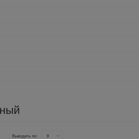
тный
9
Выводить по: