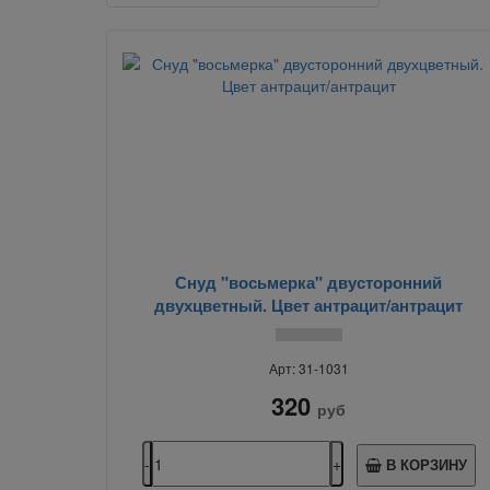
Снуд "восьмерка" двусторонний
двухцветный. Цвет антрацит/антрацит
Арт: 31-1031
320
руб
В КОРЗИНУ