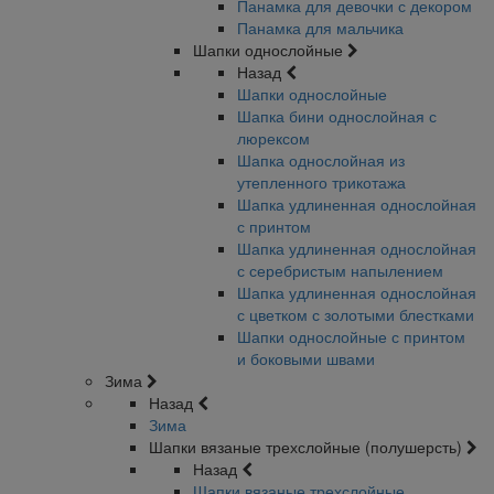
Панамка для девочки с декором
Панамка для мальчика
Шапки однослойные
Назад
Шапки однослойные
Шапка бини однослойная с
люрексом
Шапка однослойная из
утепленного трикотажа
Шапка удлиненная однослойная
с принтом
Шапка удлиненная однослойная
с серебристым напылением
Шапка удлиненная однослойная
с цветком с золотыми блестками
Шапки однослойные с принтом
и боковыми швами
Зима
Назад
Зима
Шапки вязаные трехслойные (полушерсть)
Назад
Шапки вязаные трехслойные