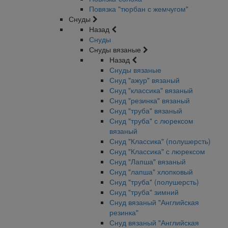
Повязка "тюрбан с жемчугом"
Снуды
Назад
Снуды
Снуды вязаные
Назад
Снуды вязаные
Снуд "ажур" вязаный
Снуд "классика" вязаный
Снуд "резинка" вязаный
Снуд "труба" вязаный
Снуд "труба" с люрексом
вязаный
Снуд "Классика" (полушерсть)
Снуд "Классика" с люрексом
Снуд "Лапша" вязаный
Снуд "лапша" хлопковый
Снуд "труба" (полушерсть)
Снуд "труба" зимний
Снуд вязаный "Английская
резинка"
Снуд вязаный "Английская