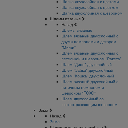
Шапка двухслойная с цветами
Шапка двухслойная с цветком
Шапка двухслойная с шевроном
Шлемы вязаные
Назад
Шлемы вязаные
Шлем вязаный двухслойный с
двумя помпонами и декором
"Микки"
Шлем вязаный двухслойный с
петелькой и шевроном "Ракета"
Шлем "Дино" двухслойный
Шлем "Зайка" двухслойный
Шлем "Кошка" двухслойный
Шлем вязаный двухслойный с
ниточным помпоном и
шевроном "FOXO"
Шлем двухслойный со
светоотражающим шевроном
Зима
Назад
Зима
Шапки зимние трехслойные