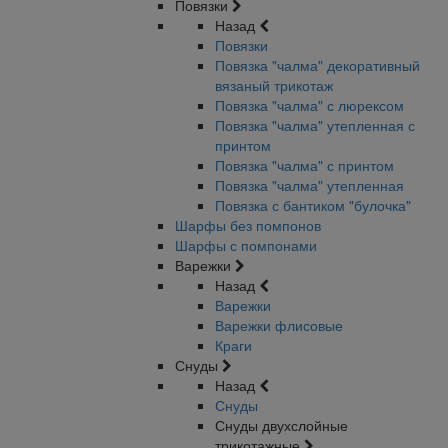
Повязки
Назад
Повязки
Повязка "чалма" декоративный
вязаный трикотаж
Повязка "чалма" с люрексом
Повязка "чалма" утепленная с
принтом
Повязка "чалма" с принтом
Повязка "чалма" утепленная
Повязка с бантиком "булочка"
Шарфы без помпонов
Шарфы с помпонами
Варежки
Назад
Варежки
Варежки флисовые
Краги
Снуды
Назад
Снуды
Снуды двухслойные
трикотажные